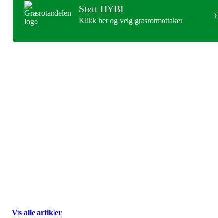
Støtt HYBI
Klikk her og velg grasrotmottaker
Hypofyse- og binyreforeningen
Fredriks vei 3, 1591 SPERREBOTN
Org. nr.: 123 456 789
+ 47 940 83 450
post@hybi.no
Vis alle artikler