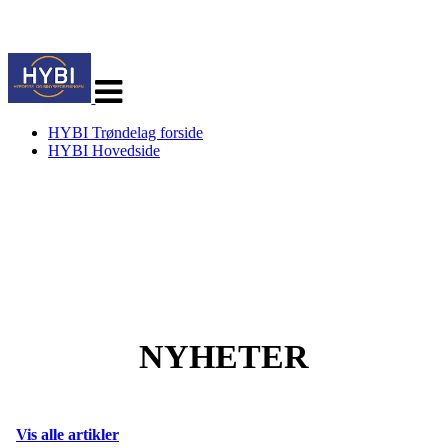
Veksle
navigasjon
HYBI Trøndelag forside
HYBI Hovedside
Velkommen til
HYBI - TRØNDELAG
NYHETER
Vis alle artikler